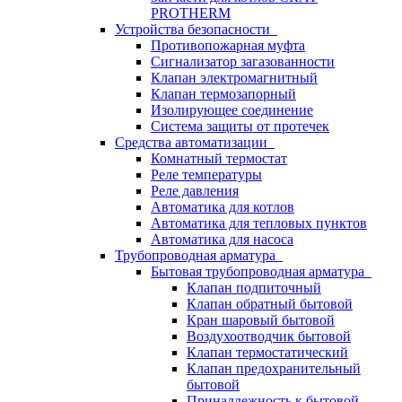
PROTHERM
Устройства безопасности
Противопожарная муфта
Сигнализатор загазованности
Клапан электромагнитный
Клапан термозапорный
Изолирующее соединение
Система защиты от протечек
Средства автоматизации
Комнатный термостат
Реле температуры
Реле давления
Автоматика для котлов
Автоматика для тепловых пунктов
Автоматика для насоса
Трубопроводная арматура
Бытовая трубопроводная арматура
Клапан подпиточный
Клапан обратный бытовой
Кран шаровый бытовой
Воздухоотводчик бытовой
Клапан термостатический
Клапан предохранительный
бытовой
Принадлежность к бытовой