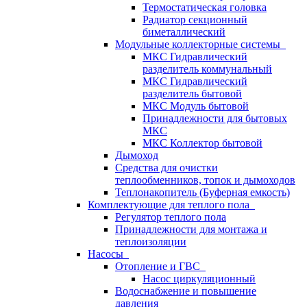
Термостатическая головка
Радиатор секционный
биметаллический
Модульные коллекторные системы
МКС Гидравлический
разделитель коммунальный
МКС Гидравлический
разделитель бытовой
МКС Модуль бытовой
Принадлежности для бытовых
МКС
МКС Коллектор бытовой
Дымоход
Средства для очистки
теплообменников, топок и дымоходов
Теплонакопитель (Буферная емкость)
Комплектующие для теплого пола
Регулятор теплого пола
Принадлежности для монтажа и
теплоизоляции
Насосы
Отопление и ГВС
Насос циркуляционный
Водоснабжение и повышение
давления