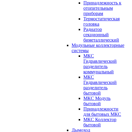
Принадлежность к
отопительным
приборам
Термостатическая
головка
Радиатор
секционный
биметаллический
Модульные коллекторные
системы
МКС
Гидравлический
разделитель
коммунальный
МКС
Гидравлический
разделитель
бытовой
МКС Модуль
бытовой
Принадлежности
для бытовых МКС
МКС Коллектор
бытовой
Дымоход