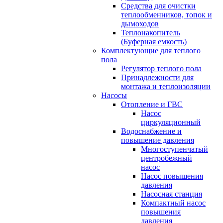
Средства для очистки
теплообменников, топок и
дымоходов
Теплонакопитель
(Буферная емкость)
Комплектующие для теплого
пола
Регулятор теплого пола
Принадлежности для
монтажа и теплоизоляции
Насосы
Отопление и ГВС
Насос
циркуляционный
Водоснабжение и
повышение давления
Многоступенчатый
центробежный
насос
Насос повышения
давления
Насосная станция
Компактный насос
повышения
давления