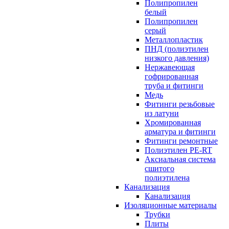
Полипропилен
белый
Полипропилен
серый
Металлопластик
ПНД (полиэтилен
низкого давления)
Нержавеющая
гофрированная
труба и фитинги
Медь
Фитинги резьбовые
из латуни
Хромированная
арматура и фитинги
Фитинги ремонтные
Полиэтилен PE-RT
Аксиальная система
сшитого
полиэтилена
Канализация
Канализация
Изоляционные материалы
Трубки
Плиты