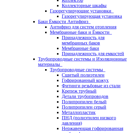
Коллектор
Коллекторные шкафы
Газорегулирующие установки
Газорегулирующая установка
Баки Ёмкости Антифриз
Антифриз для систем отопления
Мембранные баки и Ёмкости
Принадлежность для
мембранных баков
Мембранные баки
Принадлежность для емкостей
Трубопроводные системы и Изоляционные
материалы
Трубопроводные системы
Сшитый полиэтилен
Гофрированный кожух
Фитинги резьбовые из стали
Крепеж трубный
Детали трубопроводов
Полипропилен белый
Полипропилен серый
Металлопластик
ПНД (полиэтилен низкого
давления)
Нержавеющая гофрированная