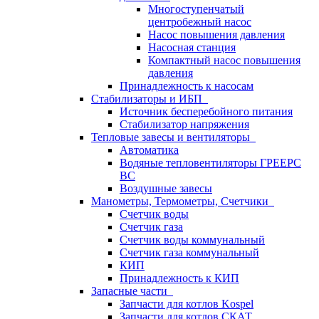
Многоступенчатый
центробежный насос
Насос повышения давления
Насосная станция
Компактный насос повышения
давления
Принадлежность к насосам
Стабилизаторы и ИБП
Источник бесперебойного питания
Стабилизатор напряжения
Тепловые завесы и вентиляторы
Автоматика
Водяные тепловентиляторы ГРЕЕРС
ВС
Воздушные завесы
Манометры, Термометры, Счетчики
Счетчик воды
Счетчик газа
Счетчик воды коммунальный
Счетчик газа коммунальный
КИП
Принадлежность к КИП
Запасные части
Запчасти для котлов Kospel
Запчасти для котлов СКАТ