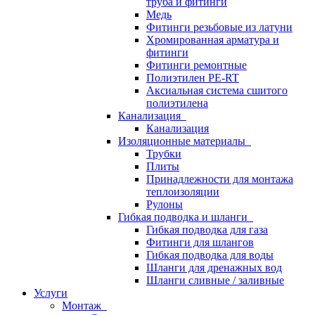
труба и фитинги
Медь
Фитинги резьбовые из латуни
Хромированная арматура и
фитинги
Фитинги ремонтные
Полиэтилен PE-RT
Аксиальная система сшитого
полиэтилена
Канализация
Канализация
Изоляционные материалы
Трубки
Плиты
Принадлежности для монтажа
теплоизоляции
Рулоны
Гибкая подводка и шланги
Гибкая подводка для газа
Фитинги для шлангов
Гибкая подводка для воды
Шланги для дренажных вод
Шланги сливные / заливные
Услуги
Монтаж