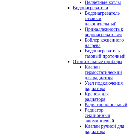
Пеллетные котлы
Водонагреватели
Водонагреватель
газовый
накопительный
Принадлежность к
водонагревателям
Бойлер косвенного
нагрева
Водонагреватель
газовый проточный
Отопительные приборы
Клапан
термостатический
для радиатора
Узел подключения
радиатора
Крепеж для
радиатора
Радиатор панельный
Радиатор
секционный
алюминиевый
Клапан ручной для
радиатора