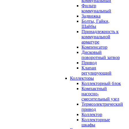
коммунальный
Фильтр
коммунальный
Задвижка
Болты, Гайки,
Шайбы
Принадлежность к
коммунальной
арматуре
Компенсатор
Дисковый
поворотный затвор
Привод
Клапан
регулирующий
Коллекторы
Коллекторный блок
Компактный
насосно-
смесительный узел
Термоэлектрический
привод
Коллектор
Коллекторные
шкафы