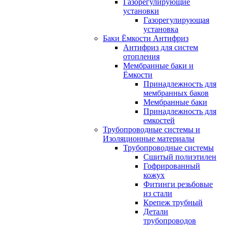
Газорегулирующие
установки
Газорегулирующая
установка
Баки Ёмкости Антифриз
Антифриз для систем
отопления
Мембранные баки и
Ёмкости
Принадлежность для
мембранных баков
Мембранные баки
Принадлежность для
емкостей
Трубопроводные системы и
Изоляционные материалы
Трубопроводные системы
Сшитый полиэтилен
Гофрированный
кожух
Фитинги резьбовые
из стали
Крепеж трубный
Детали
трубопроводов