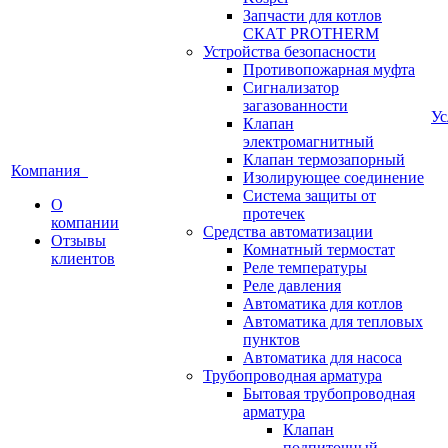
Запчасти для котлов
СКАТ PROTHERM
Устройства безопасности
Противопожарная муфта
Сигнализатор
загазованности
У
Клапан
электромагнитный
Клапан термозапорный
Компания
Изолирующее соединение
Система защиты от
О
протечек
компании
Средства автоматизации
Отзывы
Комнатный термостат
клиентов
Реле температуры
Реле давления
Автоматика для котлов
Автоматика для тепловых
пунктов
Автоматика для насоса
Трубопроводная арматура
Бытовая трубопроводная
арматура
Клапан
подпиточный