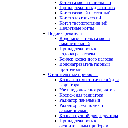
Котел газовый напольный
Принадлежность для котлов
Котел газовый настенный
Котел электрический
Котел твердотопливный
Пеллетные котлы
Водонагреватели
Водонагреватель газовый
накопительный
Принадлежность к
водонагревателям
Бойлер косвенного нагрева
Водонагреватель газовый
проточный
Отопительные приборы
Клапан термостатический для
радиатора
Узел подключения радиатора
Крепеж для радиатора
Радиатор панельный
Радиатор секционный
алюминиевый
Клапан ручной для радиатора
Принадлежность к
отопительным приборам