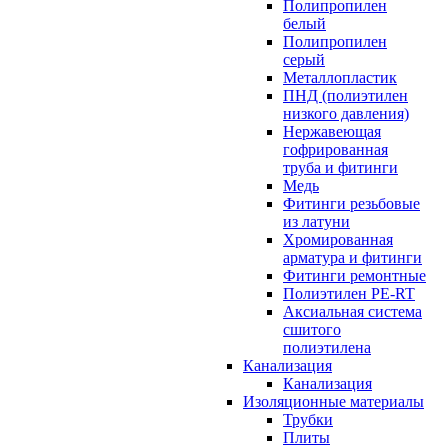
Полипропилен
белый
Полипропилен
серый
Металлопластик
ПНД (полиэтилен
низкого давления)
Нержавеющая
гофрированная
труба и фитинги
Медь
Фитинги резьбовые
из латуни
Хромированная
арматура и фитинги
Фитинги ремонтные
Полиэтилен PE-RT
Аксиальная система
сшитого
полиэтилена
Канализация
Канализация
Изоляционные материалы
Трубки
Плиты