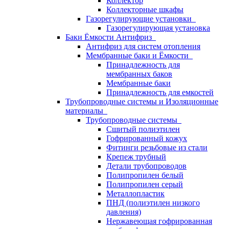
Коллектор
Коллекторные шкафы
Газорегулирующие установки
Газорегулирующая установка
Баки Ёмкости Антифриз
Антифриз для систем отопления
Мембранные баки и Ёмкости
Принадлежность для
мембранных баков
Мембранные баки
Принадлежность для емкостей
Трубопроводные системы и Изоляционные
материалы
Трубопроводные системы
Сшитый полиэтилен
Гофрированный кожух
Фитинги резьбовые из стали
Крепеж трубный
Детали трубопроводов
Полипропилен белый
Полипропилен серый
Металлопластик
ПНД (полиэтилен низкого
давления)
Нержавеющая гофрированная