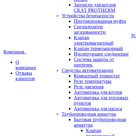
Запчасти для котлов
СКАТ PROTHERM
Устройства безопасности
Противопожарная муфта
Сигнализатор
загазованности
У
Клапан
электромагнитный
Клапан термозапорный
Компания
Изолирующее соединение
Система защиты от
О
протечек
компании
Средства автоматизации
Отзывы
Комнатный термостат
клиентов
Реле температуры
Реле давления
Автоматика для котлов
Автоматика для тепловых
пунктов
Автоматика для насоса
Трубопроводная арматура
Бытовая трубопроводная
арматура
Клапан
подпиточный