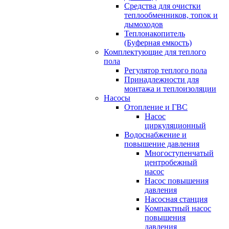
Средства для очистки
теплообменников, топок и
дымоходов
Теплонакопитель
(Буферная емкость)
Комплектующие для теплого
пола
Регулятор теплого пола
Принадлежности для
монтажа и теплоизоляции
Насосы
Отопление и ГВС
Насос
циркуляционный
Водоснабжение и
повышение давления
Многоступенчатый
центробежный
насос
Насос повышения
давления
Насосная станция
Компактный насос
повышения
давления