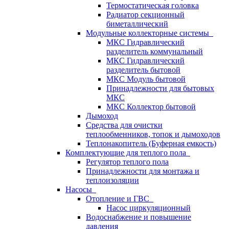
Термостатическая головка
Радиатор секционный
биметаллический
Модульные коллекторные системы
МКС Гидравлический
разделитель коммунальный
МКС Гидравлический
разделитель бытовой
МКС Модуль бытовой
Принадлежности для бытовых
МКС
МКС Коллектор бытовой
Дымоход
Средства для очистки
теплообменников, топок и дымоходов
Теплонакопитель (Буферная емкость)
Комплектующие для теплого пола
Регулятор теплого пола
Принадлежности для монтажа и
теплоизоляции
Насосы
Отопление и ГВС
Насос циркуляционный
Водоснабжение и повышение
давления