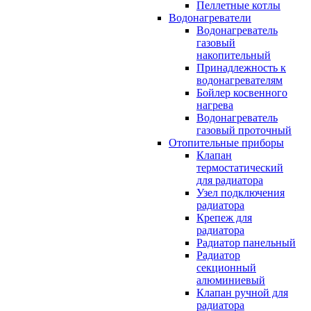
Пеллетные котлы
Водонагреватели
Водонагреватель
газовый
накопительный
Принадлежность к
водонагревателям
Бойлер косвенного
нагрева
Водонагреватель
газовый проточный
Отопительные приборы
Клапан
термостатический
для радиатора
Узел подключения
радиатора
Крепеж для
радиатора
Радиатор панельный
Радиатор
секционный
алюминиевый
Клапан ручной для
радиатора