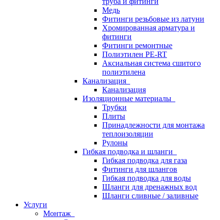
труба и фитинги
Медь
Фитинги резьбовые из латуни
Хромированная арматура и
фитинги
Фитинги ремонтные
Полиэтилен PE-RT
Аксиальная система сшитого
полиэтилена
Канализация
Канализация
Изоляционные материалы
Трубки
Плиты
Принадлежности для монтажа
теплоизоляции
Рулоны
Гибкая подводка и шланги
Гибкая подводка для газа
Фитинги для шлангов
Гибкая подводка для воды
Шланги для дренажных вод
Шланги сливные / заливные
Услуги
Монтаж