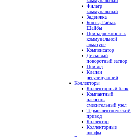
коммунальный
Фильтр
коммунальный
Задвижка
Болты, Гайки,
Шайбы
Принадлежность к
коммунальной
арматуре
Компенсатор
Дисковый
поворотный затвор
Привод
Клапан
регулирующий
Коллекторы
Коллекторный блок
Компактный
насосно-
смесительный узел
Термоэлектрический
привод
Коллектор
Коллекторные
шкафы