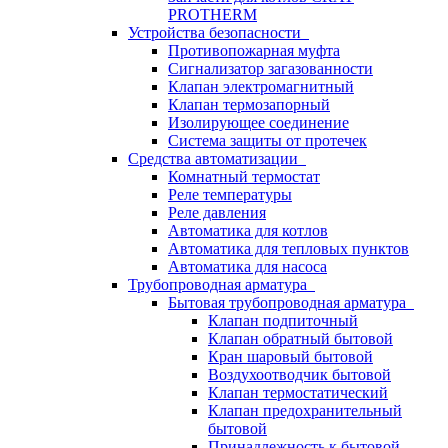
PROTHERM
Устройства безопасности
Противопожарная муфта
Сигнализатор загазованности
Клапан электромагнитный
Клапан термозапорный
Изолирующее соединение
Система защиты от протечек
Средства автоматизации
Комнатный термостат
Реле температуры
Реле давления
Автоматика для котлов
Автоматика для тепловых пунктов
Автоматика для насоса
Трубопроводная арматура
Бытовая трубопроводная арматура
Клапан подпиточный
Клапан обратный бытовой
Кран шаровый бытовой
Воздухоотводчик бытовой
Клапан термостатический
Клапан предохранительный
бытовой
Принадлежность к бытовой