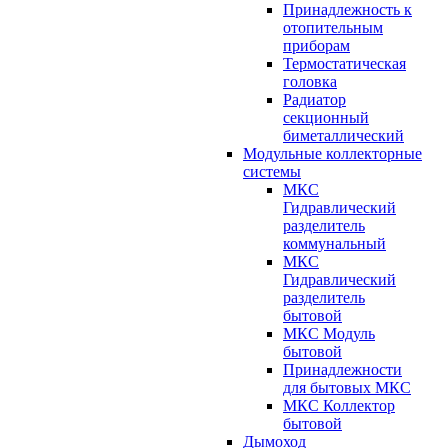
Принадлежность к
отопительным
приборам
Термостатическая
головка
Радиатор
секционный
биметаллический
Модульные коллекторные
системы
МКС
Гидравлический
разделитель
коммунальный
МКС
Гидравлический
разделитель
бытовой
МКС Модуль
бытовой
Принадлежности
для бытовых МКС
МКС Коллектор
бытовой
Дымоход