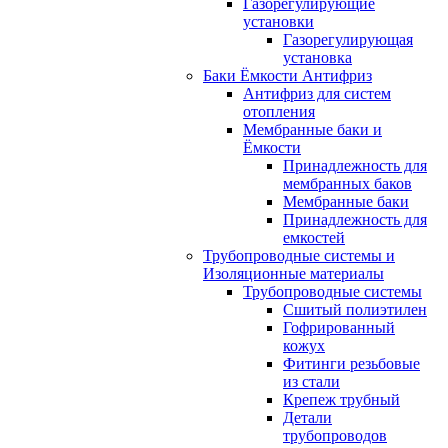
Газорегулирующие
установки
Газорегулирующая
установка
Баки Ёмкости Антифриз
Антифриз для систем
отопления
Мембранные баки и
Ёмкости
Принадлежность для
мембранных баков
Мембранные баки
Принадлежность для
емкостей
Трубопроводные системы и
Изоляционные материалы
Трубопроводные системы
Сшитый полиэтилен
Гофрированный
кожух
Фитинги резьбовые
из стали
Крепеж трубный
Детали
трубопроводов