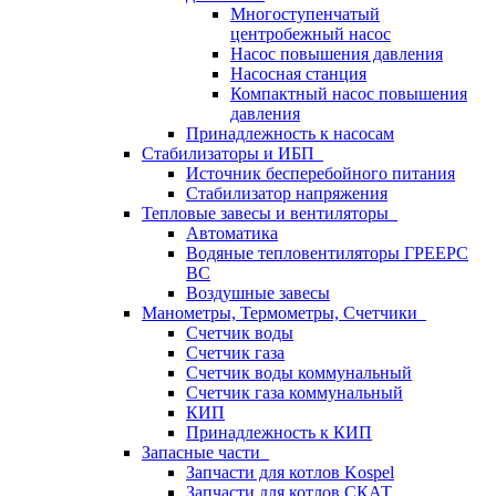
Многоступенчатый
центробежный насос
Насос повышения давления
Насосная станция
Компактный насос повышения
давления
Принадлежность к насосам
Стабилизаторы и ИБП
Источник бесперебойного питания
Стабилизатор напряжения
Тепловые завесы и вентиляторы
Автоматика
Водяные тепловентиляторы ГРЕЕРС
ВС
Воздушные завесы
Манометры, Термометры, Счетчики
Счетчик воды
Счетчик газа
Счетчик воды коммунальный
Счетчик газа коммунальный
КИП
Принадлежность к КИП
Запасные части
Запчасти для котлов Kospel
Запчасти для котлов СКАТ