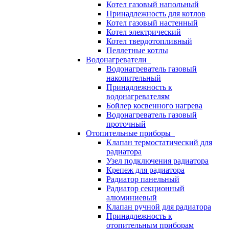
Котел газовый напольный
Принадлежность для котлов
Котел газовый настенный
Котел электрический
Котел твердотопливный
Пеллетные котлы
Водонагреватели
Водонагреватель газовый
накопительный
Принадлежность к
водонагревателям
Бойлер косвенного нагрева
Водонагреватель газовый
проточный
Отопительные приборы
Клапан термостатический для
радиатора
Узел подключения радиатора
Крепеж для радиатора
Радиатор панельный
Радиатор секционный
алюминиевый
Клапан ручной для радиатора
Принадлежность к
отопительным приборам