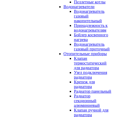
Пеллетные котлы
Водонагреватели
Водонагреватель
газовый
накопительный
Принадлежность к
водонагревателям
Бойлер косвенного
нагрева
Водонагреватель
газовый проточный
Отопительные приборы
Клапан
термостатический
для радиатора
Узел подключения
радиатора
Крепеж для
радиатора
Радиатор панельный
Радиатор
секционный
алюминиевый
Клапан ручной для
радиатора