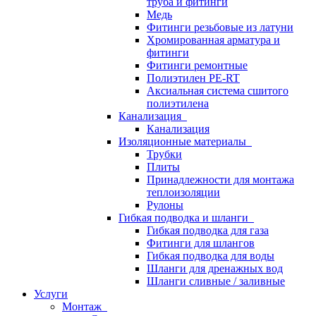
труба и фитинги
Медь
Фитинги резьбовые из латуни
Хромированная арматура и
фитинги
Фитинги ремонтные
Полиэтилен PE-RT
Аксиальная система сшитого
полиэтилена
Канализация
Канализация
Изоляционные материалы
Трубки
Плиты
Принадлежности для монтажа
теплоизоляции
Рулоны
Гибкая подводка и шланги
Гибкая подводка для газа
Фитинги для шлангов
Гибкая подводка для воды
Шланги для дренажных вод
Шланги сливные / заливные
Услуги
Монтаж