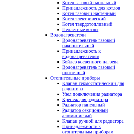
Котел газовый напольный
Принадлежность для котлов
Котел газовый настенный
Котел электрический
Котел твердотопливный
Пеллетные котлы
Водонагреватели
Водонагреватель газовый
накопительный
Принадлежность к
водонагревателям
Бойлер косвенного нагрева
Водонагреватель газовый
проточный
Отопительные приборы
Клапан термостатический для
радиатора
Узел подключения радиатора
Крепеж для радиатора
Радиатор панельный
Радиатор секционный
алюминиевый
Клапан ручной для радиатора
Принадлежность к
отопительным приборам