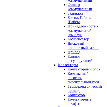
коммунальный
Фильтр
коммунальный
Задвижка
Болты, Гайки,
Шайбы
Принадлежность к
коммунальной
арматуре
Компенсатор
Дисковый
поворотный затвор
Привод
Клапан
регулирующий
Коллекторы
Коллекторный блок
Компактный
насосно-
смесительный узел
Термоэлектрический
привод
Коллектор
Коллекторные
шкафы