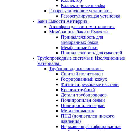
Коллектор
Коллекторные шкафы
Газорегулирующие установки
Газорегулирующая установка
Баки Ёмкости Антифриз
Антифриз для систем отопления
Мембранные баки и Ёмкости
Принадлежность для
мембранных баков
Мембранные баки
Принадлежность для емкостей
Трубопроводные системы и Изоляционные
материалы
Трубопроводные системы
Сшитый полиэтилен
Гофрированный кожух
Фитинги резьбовые из стали
Крепеж трубный
Детали трубопроводов
Полипропилен белый
Полипропилен серый
Металлопластик
ПНД (полиэтилен низкого
давления)
Нержавеющая гофрированная