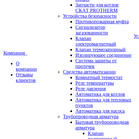
Запчасти для котлов
СКАТ PROTHERM
Устройства безопасности
Противопожарная муфта
Сигнализатор
загазованности
У
Клапан
электромагнитный
Клапан термозапорный
Компания
Изолирующее соединение
Система защиты от
О
протечек
компании
Средства автоматизации
Отзывы
Комнатный термостат
клиентов
Реле температуры
Реле давления
Автоматика для котлов
Автоматика для тепловых
пунктов
Автоматика для насоса
Трубопроводная арматура
Бытовая трубопроводная
арматура
Клапан
подпиточный