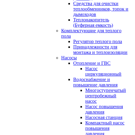
Средства для очистки
теплообменников, топок и
дымоходов
Теплонакопитель
(Буферная емкость)
Комплектующие для теплого
пола
Регулятор теплого пола
Принадлежности для
монтажа и теплоизоляции
Насосы
Отопление и ГВС
Насос
циркуляционный
Водоснабжение и
повышение давления
Многоступенчатый
центробежный
насос
Насос повышения
давления
Насосная станция
Компактный насос
повышения
давления