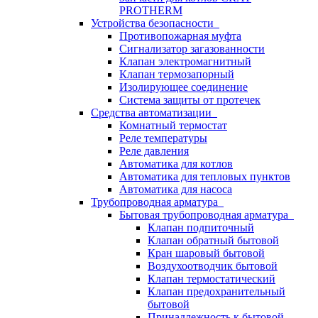
PROTHERM
Устройства безопасности
Противопожарная муфта
Сигнализатор загазованности
Клапан электромагнитный
Клапан термозапорный
Изолирующее соединение
Система защиты от протечек
Средства автоматизации
Комнатный термостат
Реле температуры
Реле давления
Автоматика для котлов
Автоматика для тепловых пунктов
Автоматика для насоса
Трубопроводная арматура
Бытовая трубопроводная арматура
Клапан подпиточный
Клапан обратный бытовой
Кран шаровый бытовой
Воздухоотводчик бытовой
Клапан термостатический
Клапан предохранительный
бытовой
Принадлежность к бытовой