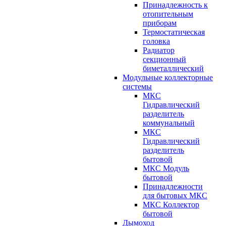
Принадлежность к
отопительным
приборам
Термостатическая
головка
Радиатор
секционный
биметаллический
Модульные коллекторные
системы
МКС
Гидравлический
разделитель
коммунальный
МКС
Гидравлический
разделитель
бытовой
МКС Модуль
бытовой
Принадлежности
для бытовых МКС
МКС Коллектор
бытовой
Дымоход