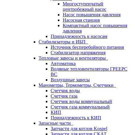
Многоступенчатый
центробежный насос
Насос повышения давления
Насосная станция
Компактный насос повышения
давления
Принадлежность к насосам
Стабилизаторы и ИБП
Источник бесперебойного питания
Стабилизатор напряжения
Тепловые завесы и вентиляторы
Автоматика
Водяные тепловентиляторы ГРЕЕРС
ВС
Воздушные завесы
Манометры, Термометры, Счетчики
Счетчик воды
Счетчик газа
Счетчик воды коммунальный
Счетчик газа коммунальный
КИП
Принадлежность к КИП
Запасные части
Запчасти для котлов Kospel
Запчасти для котлов СКАТ