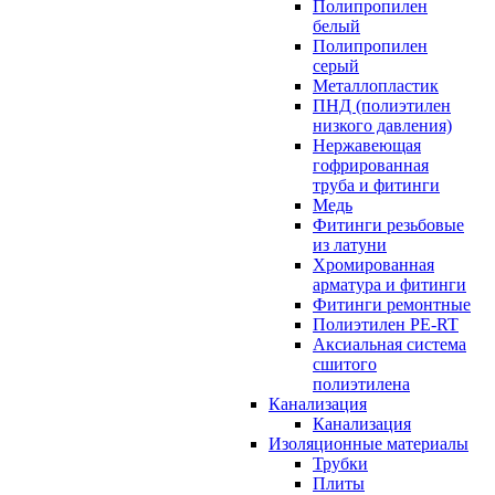
Полипропилен
белый
Полипропилен
серый
Металлопластик
ПНД (полиэтилен
низкого давления)
Нержавеющая
гофрированная
труба и фитинги
Медь
Фитинги резьбовые
из латуни
Хромированная
арматура и фитинги
Фитинги ремонтные
Полиэтилен PE-RT
Аксиальная система
сшитого
полиэтилена
Канализация
Канализация
Изоляционные материалы
Трубки
Плиты