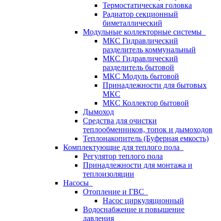
Термостатическая головка
Радиатор секционный
биметаллический
Модульные коллекторные системы
МКС Гидравлический
разделитель коммунальный
МКС Гидравлический
разделитель бытовой
МКС Модуль бытовой
Принадлежности для бытовых
МКС
МКС Коллектор бытовой
Дымоход
Средства для очистки
теплообменников, топок и дымоходов
Теплонакопитель (Буферная емкость)
Комплектующие для теплого пола
Регулятор теплого пола
Принадлежности для монтажа и
теплоизоляции
Насосы
Отопление и ГВС
Насос циркуляционный
Водоснабжение и повышение
давления