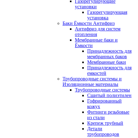
Газорегулирующие
установки
Газорегулирующая
установка
Баки Ёмкости Антифриз
Антифриз для систем
отопления
Мембранные баки и
Ёмкости
Принадлежность для
мембранных баков
Мембранные баки
Принадлежность для
емкостей
Трубопроводные системы и
Изоляционные материалы
Трубопроводные системы
Сшитый полиэтилен
Гофрированный
кожух
Фитинги резьбовые
из стали
Крепеж трубный
Детали
трубопроводов