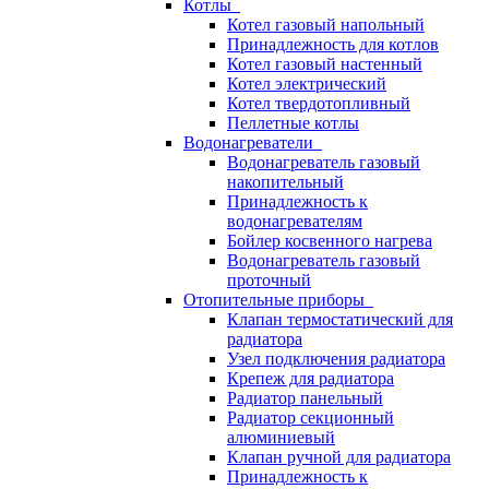
Котлы
Котел газовый напольный
Принадлежность для котлов
Котел газовый настенный
Котел электрический
Котел твердотопливный
Пеллетные котлы
Водонагреватели
Водонагреватель газовый
накопительный
Принадлежность к
водонагревателям
Бойлер косвенного нагрева
Водонагреватель газовый
проточный
Отопительные приборы
Клапан термостатический для
радиатора
Узел подключения радиатора
Крепеж для радиатора
Радиатор панельный
Радиатор секционный
алюминиевый
Клапан ручной для радиатора
Принадлежность к