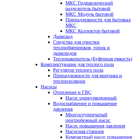
МКС Гидравлический
разделитель бытовой
МКС Модуль бытовой
Принадлежности для бытовых
МКС
МКС Коллектор бытовой
Дымоход
Средства для очистки
теплообменников, топок и
дымоходов
Теплонакопитель (Буферная емкость)
Комплектующие для теплого пола
Регулятор теплого пола
Принадлежности для монтажа и
теплоизоляции
Насосы
Отопление и ГВС
Насос циркуляционный
Водоснабжение и повышение
давления
Многоступенчатый
центробежный насос
Насос повышения давления
Насосная станция
Компактный насос повышения