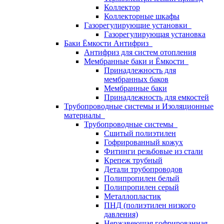
Коллектор
Коллекторные шкафы
Газорегулирующие установки
Газорегулирующая установка
Баки Ёмкости Антифриз
Антифриз для систем отопления
Мембранные баки и Ёмкости
Принадлежность для
мембранных баков
Мембранные баки
Принадлежность для емкостей
Трубопроводные системы и Изоляционные
материалы
Трубопроводные системы
Сшитый полиэтилен
Гофрированный кожух
Фитинги резьбовые из стали
Крепеж трубный
Детали трубопроводов
Полипропилен белый
Полипропилен серый
Металлопластик
ПНД (полиэтилен низкого
давления)
Нержавеющая гофрированная