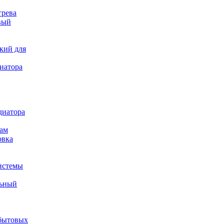
грева
вый
кий для
иатора
диатора
ам
овка
истемы
льный
бытовых