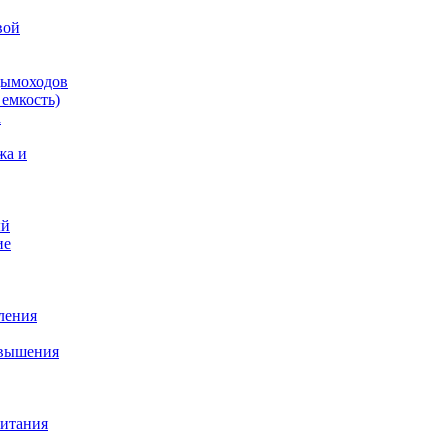
вой
дымоходов
емкость)
а
жа и
ый
ие
ления
овышения
питания