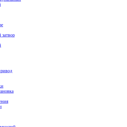
й
ре
 затвор
й
привод
ки
тановка
ения
и
емкостей