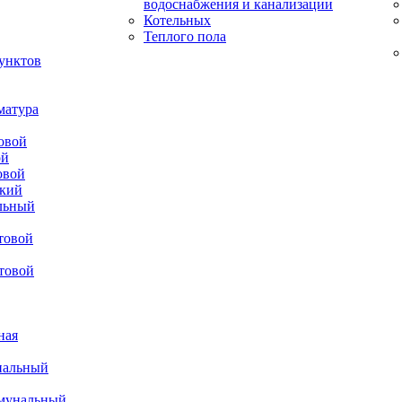
водоснабжения и канализации
Котельных
Теплого пола
унктов
матура
овой
ой
овой
ский
льный
товой
товой
ная
нальный
ммунальный