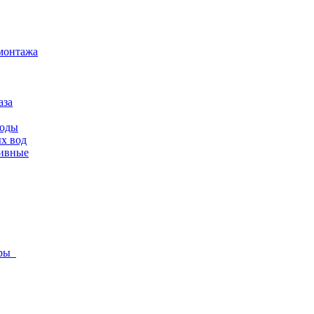
монтажа
аза
воды
х вод
ливные
оры