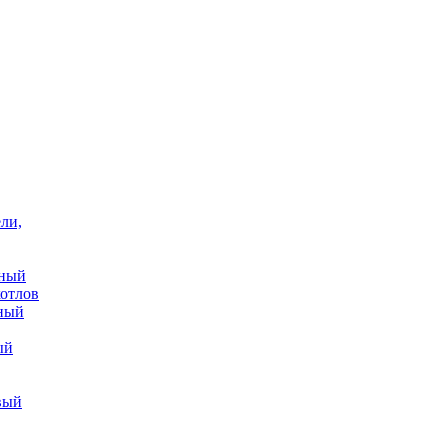
ли,
ьный
котлов
нный
ый
вый