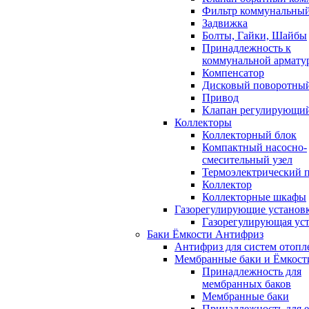
Фильтр коммунальны
Задвижка
Болты, Гайки, Шайбы
Принадлежность к
коммунальной армату
Компенсатор
Дисковый поворотный
Привод
Клапан регулирующи
Коллекторы
Коллекторный блок
Компактный насосно-
смесительный узел
Термоэлектрический 
Коллектор
Коллекторные шкафы
Газорегулирующие установ
Газорегулирующая ус
Баки Ёмкости Антифриз
Антифриз для систем отопл
Мембранные баки и Ёмкост
Принадлежность для
мембранных баков
Мембранные баки
Принадлежность для 