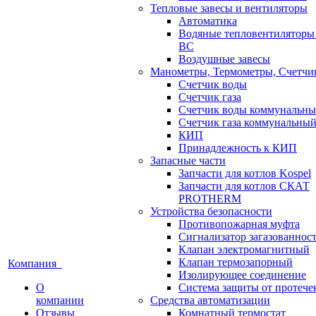
Тепловые завесы и вентиляторы
Автоматика
Водяные тепловентилятор
ВС
Воздушные завесы
Манометры, Термометры, Счетчи
Счетчик воды
Счетчик газа
Счетчик воды коммунальн
Счетчик газа коммунальны
КИП
Принадлежность к КИП
Запасные части
Запчасти для котлов Kospel
Запчасти для котлов СКАТ
PROTHERM
Устройства безопасности
Противопожарная муфта
Сигнализатор загазованнос
Клапан электромагнитный
Клапан термозапорный
Компания
Изолирующее соединение
О
Система защиты от протече
компании
Средства автоматизации
Отзывы
Комнатный термостат