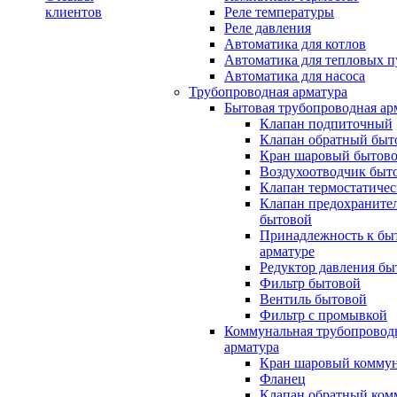
клиентов
Реле температуры
Реле давления
Автоматика для котлов
Автоматика для тепловых п
Автоматика для насоса
Трубопроводная арматура
Бытовая трубопроводная ар
Клапан подпиточный
Клапан обратный быт
Кран шаровый бытов
Воздухоотводчик быт
Клапан термостатиче
Клапан предохраните
бытовой
Принадлежность к бы
арматуре
Редуктор давления бы
Фильтр бытовой
Вентиль бытовой
Фильтр с промывкой
Коммунальная трубопровод
арматура
Кран шаровый комму
Фланец
Клапан обратный ко