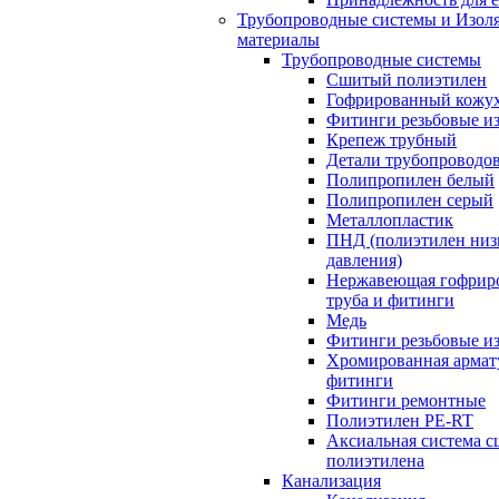
Трубопроводные системы и Изол
материалы
Трубопроводные системы
Сшитый полиэтилен
Гофрированный кожу
Фитинги резьбовые из
Крепеж трубный
Детали трубопроводо
Полипропилен белый
Полипропилен серый
Металлопластик
ПНД (полиэтилен низ
давления)
Нержавеющая гофрир
труба и фитинги
Медь
Фитинги резьбовые из
Хромированная армат
фитинги
Фитинги ремонтные
Полиэтилен PE-RT
Аксиальная система с
полиэтилена
Канализация