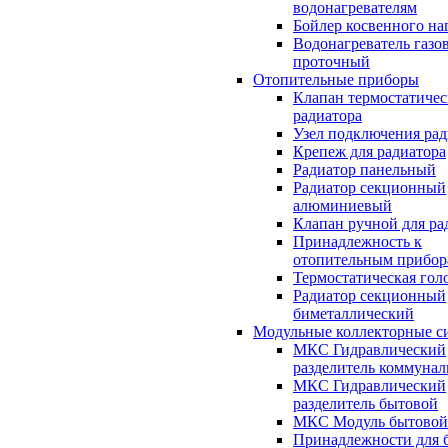
водонагревателям
Бойлер косвенного на
Водонагреватель газо
проточный
Отопительные приборы
Клапан термостатичес
радиатора
Узел подключения рад
Крепеж для радиатора
Радиатор панельный
Радиатор секционный
алюминиевый
Клапан ручной для ра
Принадлежность к
отопительным прибор
Термостатическая гол
Радиатор секционный
биметаллический
Модульные коллекторные с
МКС Гидравлический
разделитель коммуна
МКС Гидравлический
разделитель бытовой
МКС Модуль бытовой
Принадлежности для 