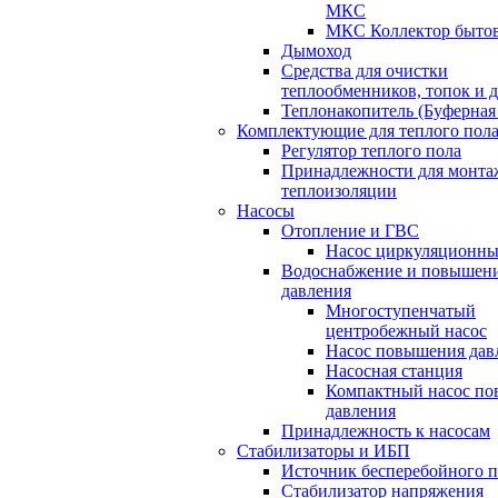
МКС
МКС Коллектор быто
Дымоход
Средства для очистки
теплообменников, топок и 
Теплонакопитель (Буферная 
Комплектующие для теплого пол
Регулятор теплого пола
Принадлежности для монта
теплоизоляции
Насосы
Отопление и ГВС
Насос циркуляционн
Водоснабжение и повышен
давления
Многоступенчатый
центробежный насос
Насос повышения дав
Насосная станция
Компактный насос п
давления
Принадлежность к насосам
Стабилизаторы и ИБП
Источник бесперебойного 
Стабилизатор напряжения