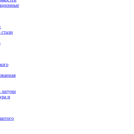
яционные
х
 стали
в
кого
ованная
 латуни
ура и
шитого