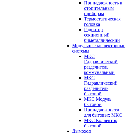
Принадлежность к
отопительным
приборам
Термостатическая
головка
Радиатор
секционный
биметаллический
Модульные коллекторные
системы
МКС
Гидравлический
разделитель
коммунальный
МКС
Гидравлический
разделитель
бытовой
МКС Модуль
бытовой
Принадлежности
для бытовых МКС
МКС Коллектор
бытовой
Дымоход