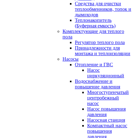
Средства для очистки
теплообменников, топок и
дымоходов
Теплонакопитель
(Буферная емкость)
Комплектующие для теплого
пола
Регулятор теплого пола
Принадлежности для
монтажа и теплоизоляции
Насосы
Отопление и ГВС
Насос
циркуляционный
Водоснабжение и
повышение давления
Многоступенчатый
центробежный
насос
Насос повышения
давления
Насосная станция
Компактный насос
повышения
давления