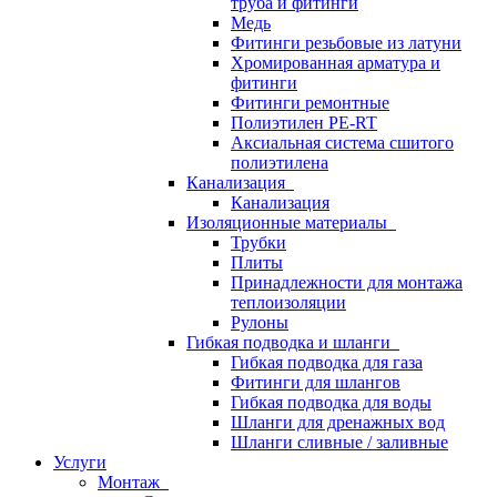
труба и фитинги
Медь
Фитинги резьбовые из латуни
Хромированная арматура и
фитинги
Фитинги ремонтные
Полиэтилен PE-RT
Аксиальная система сшитого
полиэтилена
Канализация
Канализация
Изоляционные материалы
Трубки
Плиты
Принадлежности для монтажа
теплоизоляции
Рулоны
Гибкая подводка и шланги
Гибкая подводка для газа
Фитинги для шлангов
Гибкая подводка для воды
Шланги для дренажных вод
Шланги сливные / заливные
Услуги
Монтаж