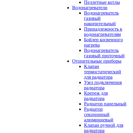
Пеллетные котлы
Водонагреватели
Водонагреватель
газовый
накопительный
Принадлежность к
водонагревателям
Бойлер косвенного
нагрева
Водонагреватель
газовый проточный
Отопительные приборы
Клапан
термостатический
для радиатора
Узел подключения
радиатора
Крепеж для
радиатора
Радиатор панельный
Радиатор
секционный
алюминиевый
Клапан ручной для
радиатора