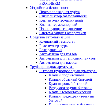
PROTHERM
Устройства безопасности
Противопожарная муфта
Сигнализатор загазованности
Клапан электромагнитный
Клапан термозапорный
Изолирующее соединение
Система защиты от протечек
Средства автоматизации
Комнатный термостат
Реле температуры
Реле давления
Автоматика для котлов
Автоматика для тепловых пунктов
Автоматика для насоса
Трубопроводная арматура
Бытовая трубопроводная арматура
Клапан подпиточный
Клапан обратный бытовой
Кран шаровый бытовой
Воздухоотводчик бытовой
Клапан термостатический
Клапан предохранительный
бытовой
Принадлежность к бытовой