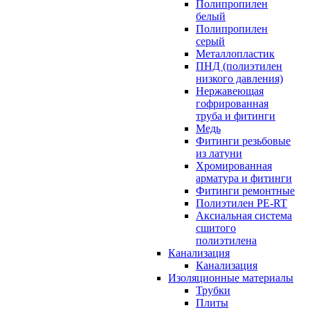
Полипропилен
белый
Полипропилен
серый
Металлопластик
ПНД (полиэтилен
низкого давления)
Нержавеющая
гофрированная
труба и фитинги
Медь
Фитинги резьбовые
из латуни
Хромированная
арматура и фитинги
Фитинги ремонтные
Полиэтилен PE-RT
Аксиальная система
сшитого
полиэтилена
Канализация
Канализация
Изоляционные материалы
Трубки
Плиты