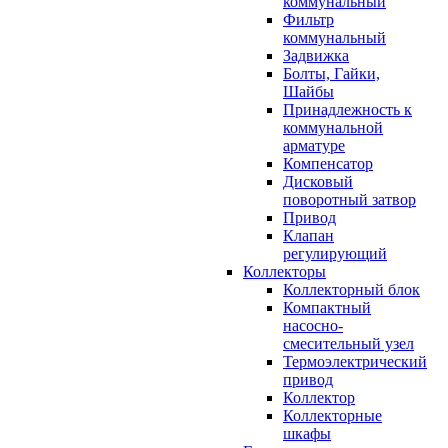
коммунальный
Фильтр
коммунальный
Задвижка
Болты, Гайки,
Шайбы
Принадлежность к
коммунальной
арматуре
Компенсатор
Дисковый
поворотный затвор
Привод
Клапан
регулирующий
Коллекторы
Коллекторный блок
Компактный
насосно-
смесительный узел
Термоэлектрический
привод
Коллектор
Коллекторные
шкафы