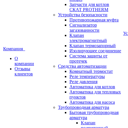
Запчасти для котлов
СКАТ PROTHERM
Устройства безопасности
Противопожарная муфта
Сигнализатор
загазованности
У
Клапан
электромагнитный
Клапан термозапорный
Компания
Изолирующее соединение
Система защиты от
О
протечек
компании
Средства автоматизации
Отзывы
Комнатный термостат
клиентов
Реле температуры
Реле давления
Автоматика для котлов
Автоматика для тепловых
пунктов
Автоматика для насоса
Трубопроводная арматура
Бытовая трубопроводная
арматура
Клапан
подпиточный