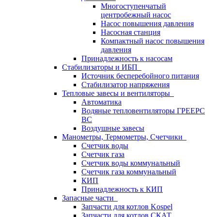
Многоступенчатый
центробежный насос
Насос повышения давления
Насосная станция
Компактный насос повышения
давления
Принадлежность к насосам
Стабилизаторы и ИБП
Источник бесперебойного питания
Стабилизатор напряжения
Тепловые завесы и вентиляторы
Автоматика
Водяные тепловентиляторы ГРЕЕРС
ВС
Воздушные завесы
Манометры, Термометры, Счетчики
Счетчик воды
Счетчик газа
Счетчик воды коммунальный
Счетчик газа коммунальный
КИП
Принадлежность к КИП
Запасные части
Запчасти для котлов Kospel
Запчасти для котлов СКАТ