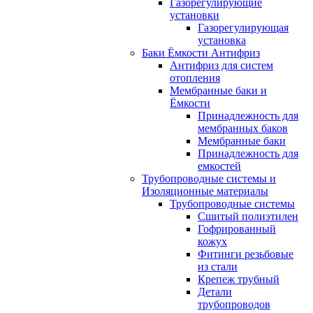
Газорегулирующие
установки
Газорегулирующая
установка
Баки Ёмкости Антифриз
Антифриз для систем
отопления
Мембранные баки и
Ёмкости
Принадлежность для
мембранных баков
Мембранные баки
Принадлежность для
емкостей
Трубопроводные системы и
Изоляционные материалы
Трубопроводные системы
Сшитый полиэтилен
Гофрированный
кожух
Фитинги резьбовые
из стали
Крепеж трубный
Детали
трубопроводов