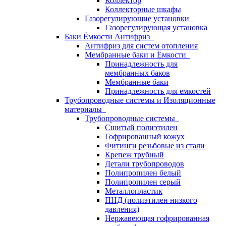
Коллектор
Коллекторные шкафы
Газорегулирующие установки
Газорегулирующая установка
Баки Ёмкости Антифриз
Антифриз для систем отопления
Мембранные баки и Ёмкости
Принадлежность для
мембранных баков
Мембранные баки
Принадлежность для емкостей
Трубопроводные системы и Изоляционные
материалы
Трубопроводные системы
Сшитый полиэтилен
Гофрированный кожух
Фитинги резьбовые из стали
Крепеж трубный
Детали трубопроводов
Полипропилен белый
Полипропилен серый
Металлопластик
ПНД (полиэтилен низкого
давления)
Нержавеющая гофрированная