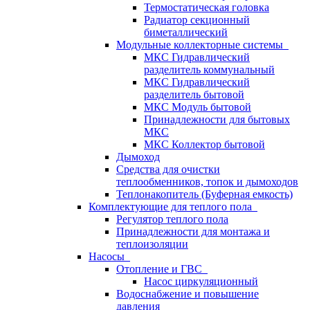
Термостатическая головка
Радиатор секционный
биметаллический
Модульные коллекторные системы
МКС Гидравлический
разделитель коммунальный
МКС Гидравлический
разделитель бытовой
МКС Модуль бытовой
Принадлежности для бытовых
МКС
МКС Коллектор бытовой
Дымоход
Средства для очистки
теплообменников, топок и дымоходов
Теплонакопитель (Буферная емкость)
Комплектующие для теплого пола
Регулятор теплого пола
Принадлежности для монтажа и
теплоизоляции
Насосы
Отопление и ГВС
Насос циркуляционный
Водоснабжение и повышение
давления