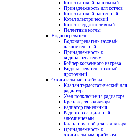
Котел газовый напольный
Принадлежность для котлов
Котел газовый настенный
Котел электрический
Котел твердотопливный
Пеллетные котлы
Водонагреватели
Водонагреватель газовый
накопительный
Принадлежность к
водонагревателям
Бойлер косвенного нагрева
Водонагреватель газовый
проточный
Отопительные приборы
Клапан термостатический для
радиатора
Узел подключения радиатора
Крепеж для радиатора
Радиатор панельный
Радиатор секционный
алюминиевый
Клапан ручной для радиатора
Принадлежность к
отопительным приборам