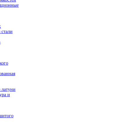
яционные
х
 стали
в
кого
ованная
 латуни
ура и
шитого