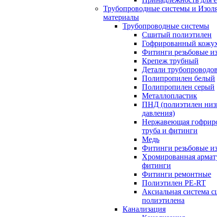
Трубопроводные системы и Изол
материалы
Трубопроводные системы
Сшитый полиэтилен
Гофрированный кожу
Фитинги резьбовые из
Крепеж трубный
Детали трубопроводо
Полипропилен белый
Полипропилен серый
Металлопластик
ПНД (полиэтилен низ
давления)
Нержавеющая гофрир
труба и фитинги
Медь
Фитинги резьбовые из
Хромированная армат
фитинги
Фитинги ремонтные
Полиэтилен PE-RT
Аксиальная система с
полиэтилена
Канализация