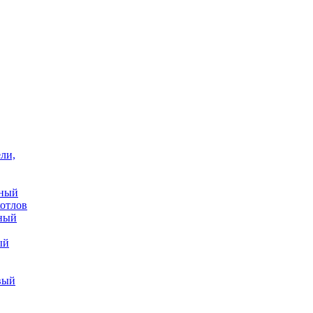
ли,
ьный
котлов
нный
ый
вый