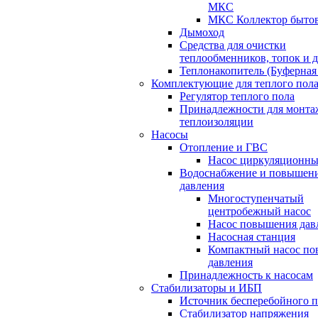
МКС
МКС Коллектор быто
Дымоход
Средства для очистки
теплообменников, топок и 
Теплонакопитель (Буферная 
Комплектующие для теплого пол
Регулятор теплого пола
Принадлежности для монта
теплоизоляции
Насосы
Отопление и ГВС
Насос циркуляционн
Водоснабжение и повышен
давления
Многоступенчатый
центробежный насос
Насос повышения дав
Насосная станция
Компактный насос п
давления
Принадлежность к насосам
Стабилизаторы и ИБП
Источник бесперебойного 
Стабилизатор напряжения