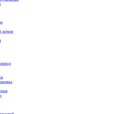
й
ре
 затвор
й
привод
ки
тановка
ения
и
емкостей