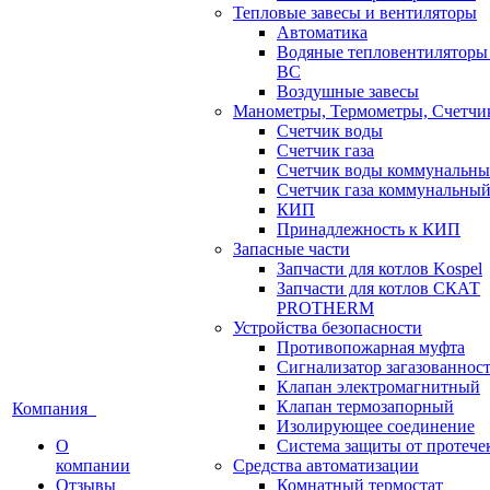
Тепловые завесы и вентиляторы
Автоматика
Водяные тепловентилятор
ВС
Воздушные завесы
Манометры, Термометры, Счетчи
Счетчик воды
Счетчик газа
Счетчик воды коммунальн
Счетчик газа коммунальны
КИП
Принадлежность к КИП
Запасные части
Запчасти для котлов Kospel
Запчасти для котлов СКАТ
PROTHERM
Устройства безопасности
Противопожарная муфта
Сигнализатор загазованнос
Клапан электромагнитный
Клапан термозапорный
Компания
Изолирующее соединение
О
Система защиты от протече
компании
Средства автоматизации
Отзывы
Комнатный термостат