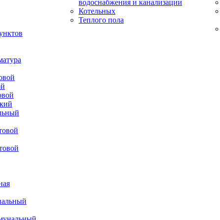
водоснабжения и канализации
Котельных
Теплого пола
унктов
матура
овой
ой
овой
ский
льный
товой
товой
ная
нальный
ммунальный