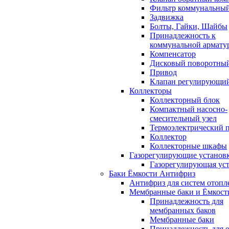
Фильтр коммунальны
Задвижка
Болты, Гайки, Шайбы
Принадлежность к
коммунальной армату
Компенсатор
Дисковый поворотный
Привод
Клапан регулирующи
Коллекторы
Коллекторный блок
Компактный насосно-
смесительный узел
Термоэлектрический 
Коллектор
Коллекторные шкафы
Газорегулирующие установ
Газорегулирующая ус
Баки Ёмкости Антифриз
Антифриз для систем отопл
Мембранные баки и Ёмкост
Принадлежность для
мембранных баков
Мембранные баки
Принадлежность для 