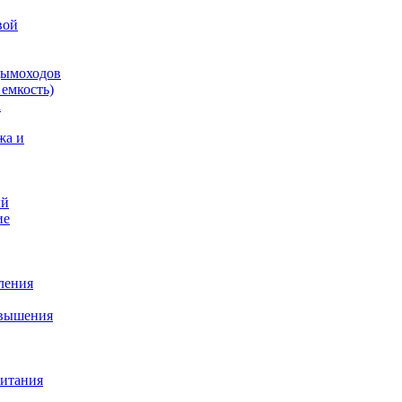
вой
дымоходов
емкость)
а
жа и
ый
ие
ления
овышения
питания