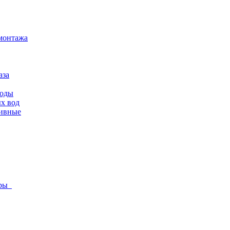
монтажа
аза
воды
х вод
ливные
оры