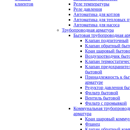
клиентов
Реле температуры
Реле давления
Автоматика для котлов
Автоматика для тепловых п
Автоматика для насоса
Трубопроводная арматура
Бытовая трубопроводная ар
Клапан подпиточный
Клапан обратный быт
Кран шаровый бытов
Воздухоотводчик быт
Клапан термостатиче
Клапан предохраните
бытовой
Принадлежность к бы
арматуре
Редуктор давления бы
Фильтр бытовой
Вентиль бытовой
Фильтр с промывкой
Коммунальная трубопровод
арматура
Кран шаровый комму
Фланец
Клапан обратный ко