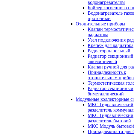
водонагревателям
Бойлер косвенного на
Водонагреватель газо
проточный
Отопительные приборы
Клапан термостатичес
радиатора
Узел подключения рад
Крепеж для радиатора
Радиатор панельный
Радиатор секционный
алюминиевый
Клапан ручной для ра
Принадлежность к
отопительным прибор
Термостатическая гол
Радиатор секционный
биметаллический
Модульные коллекторные с
МКС Гидравлический
разделитель коммуна
МКС Гидравлический
разделитель бытовой
МКС Модуль бытовой
Принадлежности для 