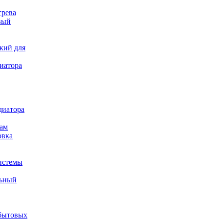
грева
вый
кий для
иатора
диатора
ам
овка
истемы
льный
бытовых