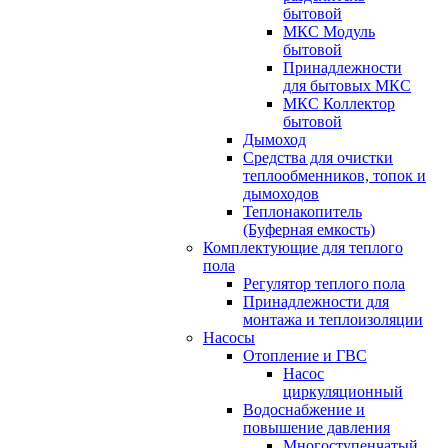
бытовой
МКС Модуль
бытовой
Принадлежности
для бытовых МКС
МКС Коллектор
бытовой
Дымоход
Средства для очистки
теплообменников, топок и
дымоходов
Теплонакопитель
(Буферная емкость)
Комплектующие для теплого
пола
Регулятор теплого пола
Принадлежности для
монтажа и теплоизоляции
Насосы
Отопление и ГВС
Насос
циркуляционный
Водоснабжение и
повышение давления
Многоступенчатый