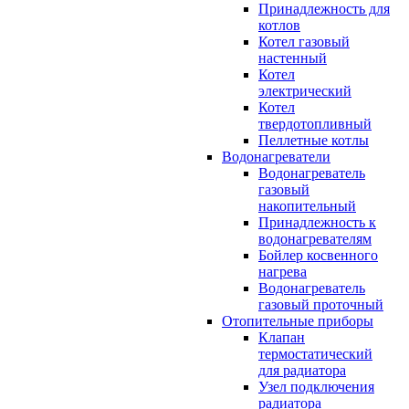
Принадлежность для
котлов
Котел газовый
настенный
Котел
электрический
Котел
твердотопливный
Пеллетные котлы
Водонагреватели
Водонагреватель
газовый
накопительный
Принадлежность к
водонагревателям
Бойлер косвенного
нагрева
Водонагреватель
газовый проточный
Отопительные приборы
Клапан
термостатический
для радиатора
Узел подключения
радиатора