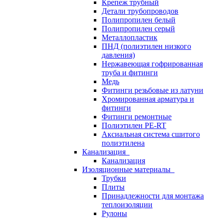
Крепеж трубный
Детали трубопроводов
Полипропилен белый
Полипропилен серый
Металлопластик
ПНД (полиэтилен низкого
давления)
Нержавеющая гофрированная
труба и фитинги
Медь
Фитинги резьбовые из латуни
Хромированная арматура и
фитинги
Фитинги ремонтные
Полиэтилен PE-RT
Аксиальная система сшитого
полиэтилена
Канализация
Канализация
Изоляционные материалы
Трубки
Плиты
Принадлежности для монтажа
теплоизоляции
Рулоны