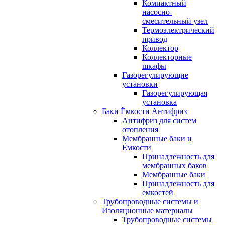
Компактный
насосно-
смесительный узел
Термоэлектрический
привод
Коллектор
Коллекторные
шкафы
Газорегулирующие
установки
Газорегулирующая
установка
Баки Ёмкости Антифриз
Антифриз для систем
отопления
Мембранные баки и
Ёмкости
Принадлежность для
мембранных баков
Мембранные баки
Принадлежность для
емкостей
Трубопроводные системы и
Изоляционные материалы
Трубопроводные системы