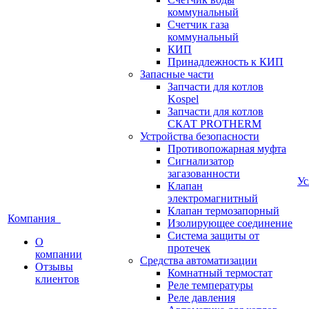
коммунальный
Счетчик газа
коммунальный
КИП
Принадлежность к КИП
Запасные части
Запчасти для котлов
Kospel
Запчасти для котлов
СКАТ PROTHERM
Устройства безопасности
Противопожарная муфта
Сигнализатор
загазованности
У
Клапан
электромагнитный
Клапан термозапорный
Компания
Изолирующее соединение
Система защиты от
О
протечек
компании
Средства автоматизации
Отзывы
Комнатный термостат
клиентов
Реле температуры
Реле давления