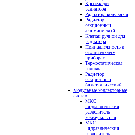
Крепеж для
радиатора
Радиатор панельный
Радиатор
секционный
алюминиевый
Клапан ручной для
радиатора
Принадлежность к
отопительным
приборам
Термостатическая
головка
Радиатор
секционный
биметаллический
Модульные коллекторные
системы
МКС
Гидравлический
разделитель
коммунальный
МКС
Гидравлический
разделитель