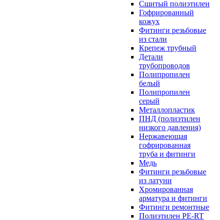
Сшитый полиэтилен
Гофрированный
кожух
Фитинги резьбовые
из стали
Крепеж трубный
Детали
трубопроводов
Полипропилен
белый
Полипропилен
серый
Металлопластик
ПНД (полиэтилен
низкого давления)
Нержавеющая
гофрированная
труба и фитинги
Медь
Фитинги резьбовые
из латуни
Хромированная
арматура и фитинги
Фитинги ремонтные
Полиэтилен PE-RT