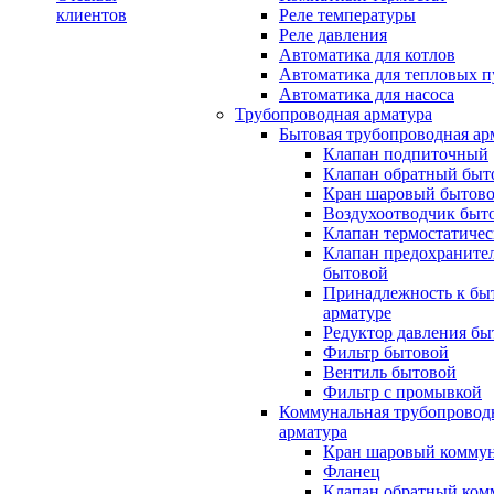
клиентов
Реле температуры
Реле давления
Автоматика для котлов
Автоматика для тепловых п
Автоматика для насоса
Трубопроводная арматура
Бытовая трубопроводная ар
Клапан подпиточный
Клапан обратный быт
Кран шаровый бытов
Воздухоотводчик быт
Клапан термостатиче
Клапан предохраните
бытовой
Принадлежность к бы
арматуре
Редуктор давления бы
Фильтр бытовой
Вентиль бытовой
Фильтр с промывкой
Коммунальная трубопровод
арматура
Кран шаровый комму
Фланец
Клапан обратный ко