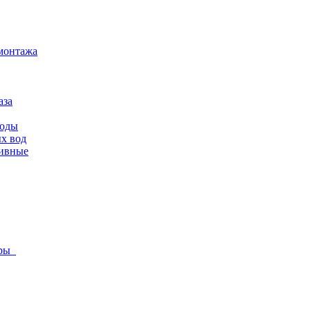
монтажа
аза
воды
х вод
ливные
оры