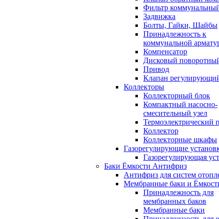
Фильтр коммунальны
Задвижка
Болты, Гайки, Шайбы
Принадлежность к
коммунальной армату
Компенсатор
Дисковый поворотный
Привод
Клапан регулирующи
Коллекторы
Коллекторный блок
Компактный насосно-
смесительный узел
Термоэлектрический 
Коллектор
Коллекторные шкафы
Газорегулирующие установ
Газорегулирующая ус
Баки Ёмкости Антифриз
Антифриз для систем отопл
Мембранные баки и Ёмкост
Принадлежность для
мембранных баков
Мембранные баки
Принадлежность для 