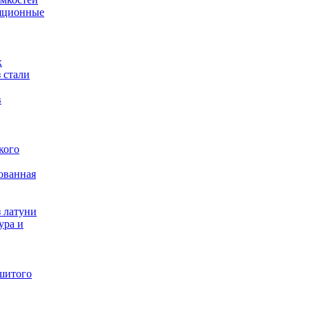
яционные
х
 стали
в
кого
ованная
 латуни
ура и
шитого