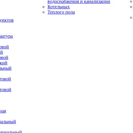
водоснабжения и канализации
Котельных
Теплого пола
унктов
матура
овой
ой
овой
ский
льный
товой
товой
ная
нальный
ммунальный