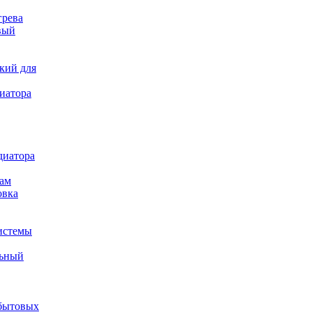
грева
вый
кий для
иатора
диатора
ам
овка
истемы
льный
бытовых