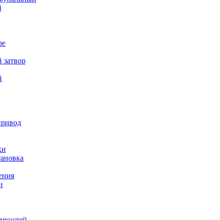
й
ре
 затвор
й
привод
ки
тановка
ения
и
емкостей