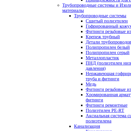
Трубопроводные системы и Изол
материалы
Трубопроводные системы
Сшитый полиэтилен
Гофрированный кожу
Фитинги резьбовые из
Крепеж трубный
Детали трубопроводо
Полипропилен белый
Полипропилен серый
Металлопластик
ПНД (полиэтилен низ
давления)
Нержавеющая гофрир
труба и фитинги
Медь
Фитинги резьбовые из
Хромированная армат
фитинги
Фитинги ремонтные
Полиэтилен PE-RT
Аксиальная система с
полиэтилена
Канализация