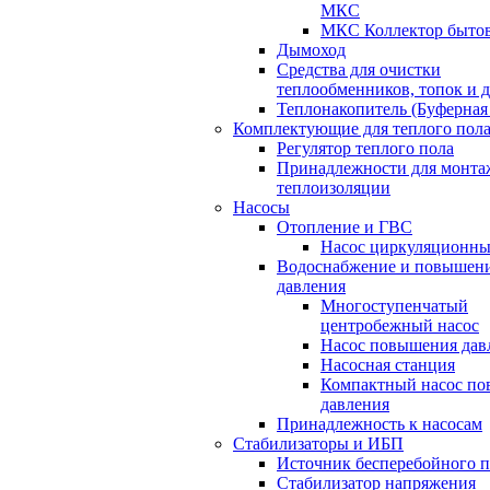
МКС
МКС Коллектор быто
Дымоход
Средства для очистки
теплообменников, топок и 
Теплонакопитель (Буферная 
Комплектующие для теплого пол
Регулятор теплого пола
Принадлежности для монта
теплоизоляции
Насосы
Отопление и ГВС
Насос циркуляционн
Водоснабжение и повышен
давления
Многоступенчатый
центробежный насос
Насос повышения дав
Насосная станция
Компактный насос п
давления
Принадлежность к насосам
Стабилизаторы и ИБП
Источник бесперебойного 
Стабилизатор напряжения