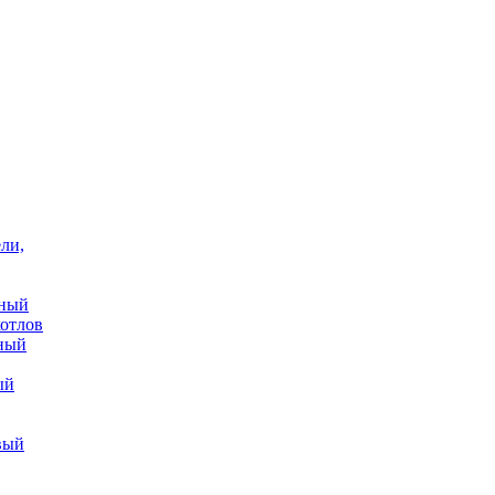
ли,
ьный
котлов
нный
ый
вый