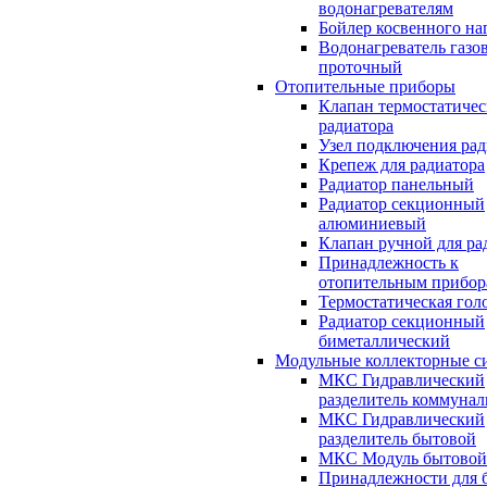
водонагревателям
Бойлер косвенного на
Водонагреватель газо
проточный
Отопительные приборы
Клапан термостатичес
радиатора
Узел подключения рад
Крепеж для радиатора
Радиатор панельный
Радиатор секционный
алюминиевый
Клапан ручной для ра
Принадлежность к
отопительным прибор
Термостатическая гол
Радиатор секционный
биметаллический
Модульные коллекторные с
МКС Гидравлический
разделитель коммуна
МКС Гидравлический
разделитель бытовой
МКС Модуль бытовой
Принадлежности для 