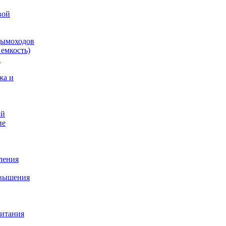
вой
дымоходов
емкость)
а
жа и
ый
ие
ления
овышения
питания