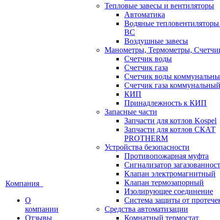
Тепловые завесы и вентиляторы
Автоматика
Водяные тепловентилятор
ВС
Воздушные завесы
Манометры, Термометры, Счетчи
Счетчик воды
Счетчик газа
Счетчик воды коммунальн
Счетчик газа коммунальны
КИП
Принадлежность к КИП
Запасные части
Запчасти для котлов Kospel
Запчасти для котлов СКАТ
PROTHERM
Устройства безопасности
Противопожарная муфта
Сигнализатор загазованнос
Клапан электромагнитный
Клапан термозапорный
Компания
Изолирующее соединение
О
Система защиты от протече
компании
Средства автоматизации
Отзывы
Комнатный термостат