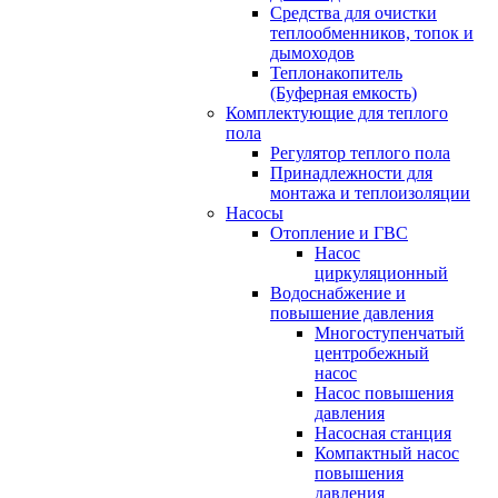
Средства для очистки
теплообменников, топок и
дымоходов
Теплонакопитель
(Буферная емкость)
Комплектующие для теплого
пола
Регулятор теплого пола
Принадлежности для
монтажа и теплоизоляции
Насосы
Отопление и ГВС
Насос
циркуляционный
Водоснабжение и
повышение давления
Многоступенчатый
центробежный
насос
Насос повышения
давления
Насосная станция
Компактный насос
повышения
давления