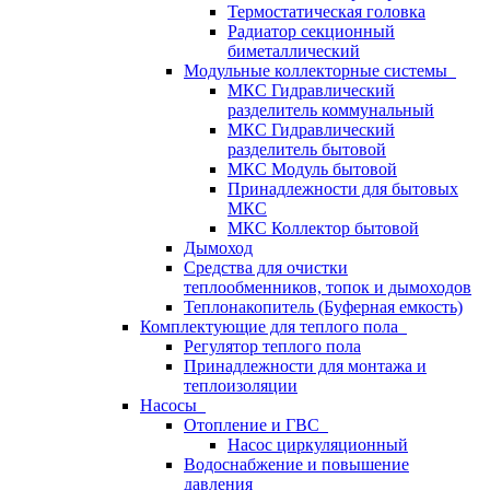
Термостатическая головка
Радиатор секционный
биметаллический
Модульные коллекторные системы
МКС Гидравлический
разделитель коммунальный
МКС Гидравлический
разделитель бытовой
МКС Модуль бытовой
Принадлежности для бытовых
МКС
МКС Коллектор бытовой
Дымоход
Средства для очистки
теплообменников, топок и дымоходов
Теплонакопитель (Буферная емкость)
Комплектующие для теплого пола
Регулятор теплого пола
Принадлежности для монтажа и
теплоизоляции
Насосы
Отопление и ГВС
Насос циркуляционный
Водоснабжение и повышение
давления