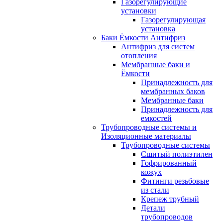
Газорегулирующие
установки
Газорегулирующая
установка
Баки Ёмкости Антифриз
Антифриз для систем
отопления
Мембранные баки и
Ёмкости
Принадлежность для
мембранных баков
Мембранные баки
Принадлежность для
емкостей
Трубопроводные системы и
Изоляционные материалы
Трубопроводные системы
Сшитый полиэтилен
Гофрированный
кожух
Фитинги резьбовые
из стали
Крепеж трубный
Детали
трубопроводов