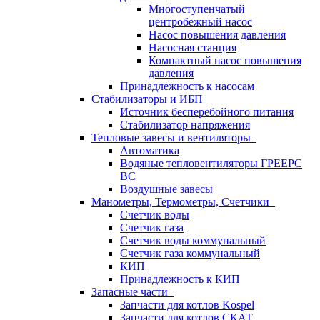
Многоступенчатый
центробежный насос
Насос повышения давления
Насосная станция
Компактный насос повышения
давления
Принадлежность к насосам
Стабилизаторы и ИБП
Источник бесперебойного питания
Стабилизатор напряжения
Тепловые завесы и вентиляторы
Автоматика
Водяные тепловентиляторы ГРЕЕРС
ВС
Воздушные завесы
Манометры, Термометры, Счетчики
Счетчик воды
Счетчик газа
Счетчик воды коммунальный
Счетчик газа коммунальный
КИП
Принадлежность к КИП
Запасные части
Запчасти для котлов Kospel
Запчасти для котлов СКАТ