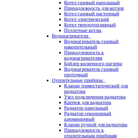
Котел газовый напольный
Принадлежность для котлов
Котел газовый настенный
Котел электрический
Котел твердотопливный
Пеллетные котлы
Водонагреватели
Водонагреватель газовый
накопительный
Принадлежность к
водонагревателям
Бойлер косвенного нагрева
Водонагреватель газовый
проточный
Отопительные приборы
Клапан термостатический для
радиатора
Узел подключения радиатора
Крепеж для радиатора
Радиатор панельный
Радиатор секционный
алюминиевый
Клапан ручной для радиатора
Принадлежность к
отопительным приборам