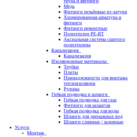
труба и фитинги
Медь
Фитинги резьбовые из латуни
Хромированная арматура и
фитинги
Фитинги ремонтные
Полиэтилен PE-RT
Аксиальная система сшитого
полиэтилена
Канализация
Канализация
Изоляционные материалы
Трубки
Плиты
Принадлежности для монтажа
теплоизоляции
Рулоны
Гибкая подводка и шланги
Гибкая подводка для газа
Фитинги для шлангов
Гибкая подводка для воды
Шланги для дренажных вод
Шланги сливные / заливные
Услуги
Монтаж