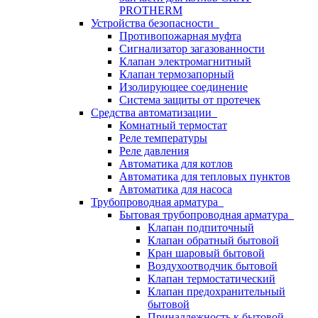
PROTHERM
Устройства безопасности
Противопожарная муфта
Сигнализатор загазованности
Клапан электромагнитный
Клапан термозапорный
Изолирующее соединение
Система защиты от протечек
Средства автоматизации
Комнатный термостат
Реле температуры
Реле давления
Автоматика для котлов
Автоматика для тепловых пунктов
Автоматика для насоса
Трубопроводная арматура
Бытовая трубопроводная арматура
Клапан подпиточный
Клапан обратный бытовой
Кран шаровый бытовой
Воздухоотводчик бытовой
Клапан термостатический
Клапан предохранительный
бытовой
Принадлежность к бытовой