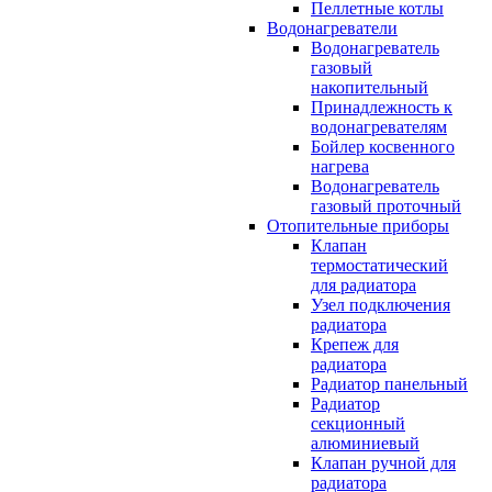
Пеллетные котлы
Водонагреватели
Водонагреватель
газовый
накопительный
Принадлежность к
водонагревателям
Бойлер косвенного
нагрева
Водонагреватель
газовый проточный
Отопительные приборы
Клапан
термостатический
для радиатора
Узел подключения
радиатора
Крепеж для
радиатора
Радиатор панельный
Радиатор
секционный
алюминиевый
Клапан ручной для
радиатора