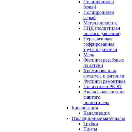
Полипропилен
белый
Полипропилен
серый
Металлопластик
ПНД (полиэтилен
низкого давления)
Нержавеющая
гофрированная
труба и фитинги
Медь
Фитинги резьбовые
из латуни
Хромированная
арматура и фитинги
Фитинги ремонтные
Полиэтилен PE-RT
Аксиальная система
сшитого
полиэтилена
Канализация
Канализация
Изоляционные материалы
Трубки
Плиты