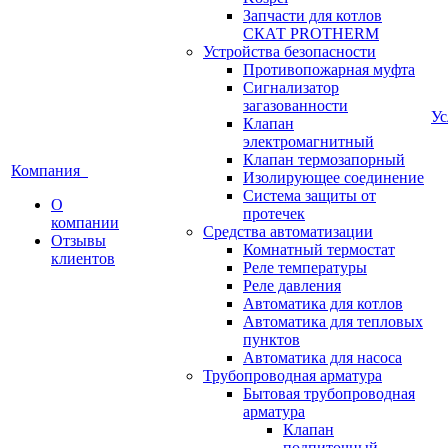
Запчасти для котлов
СКАТ PROTHERM
Устройства безопасности
Противопожарная муфта
Сигнализатор
загазованности
У
Клапан
электромагнитный
Клапан термозапорный
Компания
Изолирующее соединение
Система защиты от
О
протечек
компании
Средства автоматизации
Отзывы
Комнатный термостат
клиентов
Реле температуры
Реле давления
Автоматика для котлов
Автоматика для тепловых
пунктов
Автоматика для насоса
Трубопроводная арматура
Бытовая трубопроводная
арматура
Клапан
подпиточный