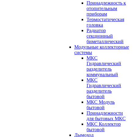
Принадлежность к
отопительным
приборам
Термостатическая
головка
Радиатор
секционный
биметаллический
Модульные коллекторные
системы
МКС
Гидравлический
разделитель
коммунальный
МКС
Гидравлический
разделитель
бытовой
МКС Модуль
бытовой
Принадлежности
для бытовых МКС
МКС Коллектор
бытовой
Дымоход