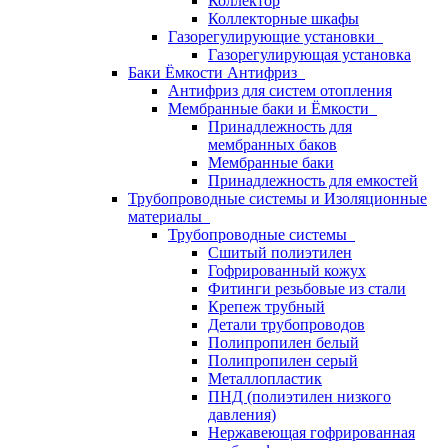
Коллектор
Коллекторные шкафы
Газорегулирующие установки
Газорегулирующая установка
Баки Ёмкости Антифриз
Антифриз для систем отопления
Мембранные баки и Ёмкости
Принадлежность для
мембранных баков
Мембранные баки
Принадлежность для емкостей
Трубопроводные системы и Изоляционные
материалы
Трубопроводные системы
Сшитый полиэтилен
Гофрированный кожух
Фитинги резьбовые из стали
Крепеж трубный
Детали трубопроводов
Полипропилен белый
Полипропилен серый
Металлопластик
ПНД (полиэтилен низкого
давления)
Нержавеющая гофрированная