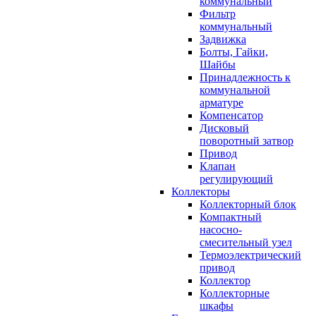
коммунальный
Фильтр
коммунальный
Задвижка
Болты, Гайки,
Шайбы
Принадлежность к
коммунальной
арматуре
Компенсатор
Дисковый
поворотный затвор
Привод
Клапан
регулирующий
Коллекторы
Коллекторный блок
Компактный
насосно-
смесительный узел
Термоэлектрический
привод
Коллектор
Коллекторные
шкафы